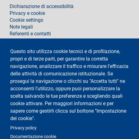
footer
Dichiarazione di accessibilità
Privacy e cookie
Cookie settings
Note legali
Referenti e contatti
Segui La Statale su
Questo sito utilizza cookie tecnici e di profilazione,
propri e di terze parti, per garantire la corretta
navigazione, analizzare il traffico e misurare l'efficacia
delle attività di comunicazione istituzionale. Se
prosegui la navigazione o clicchi su "Accetta tutti" ne
acconsenti l'utilizzo, oppure puoi personalizzare la
Testo
Università degli Studi di Milano
scelta salvando le tue preferenze e scegliendo quali
Via Festa del Perdono 7 - 20122 Milano
cookie attivare. Per maggiori informazioni e per
Tel.
+39 02 5032 5032
Posta elettronica certificata
sapere come gestirli clicca sul bottone "Impostazione
dei cookie".
Logo
Privacy policy
Documentazione cookie