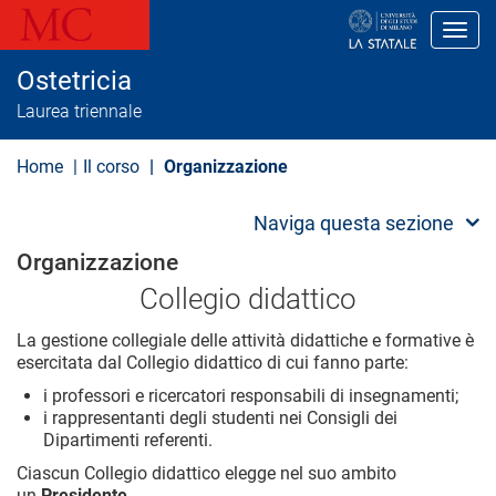
S
a
Toggl
l
t
Ostetricia
a
a
Laurea triennale
l
c
o
Home
Il corso
Organizzazione
n
t
e
Naviga questa sezione
n
u
Organizzazione
t
o
Collegio didattico
p
r
La gestione collegiale delle attività didattiche e formative è
i
esercitata dal Collegio didattico di cui fanno parte:
n
c
i professori e ricercatori responsabili di insegnamenti;
i
i rappresentanti degli studenti nei Consigli dei
p
Dipartimenti referenti.
a
l
Ciascun Collegio didattico elegge nel suo ambito
e
un
Presidente
.