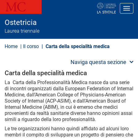
S
a
Toggl
l
t
Ostetricia
a
a
Laurea triennale
l
c
o
Home
Il corso
Carta della specialità medica
n
t
e
Naviga questa sezione
n
u
Carta della specialità medica
t
o
La Carta della Professionalità Medica nasce da una serie
p
di incontri organizzati dalla European Federation of Internal
r
Medicine, dall’American College of Physicians-American
i
Society of Internal (ACP-ASIM), e dall’American Board of
n
Internal Medicine (ABIM), in cui è emerso che medici
c
i
provenienti da realtà sanitarie diverse hanno opinioni assai
p
simili a riguardo della loro professionalità.
a
l
Le tre organizzazioni hanno quindi affidato ad alcuni loro
e
membri il compito di sviluppare un progetto di pensiero che