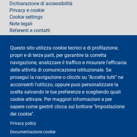
footer
Dichiarazione di accessibilità
Privacy e cookie
Cookie settings
Note legali
Referenti e contatti
Segui La Statale su
Questo sito utilizza cookie tecnici e di profilazione,
propri e di terze parti, per garantire la corretta
navigazione, analizzare il traffico e misurare l'efficacia
delle attività di comunicazione istituzionale. Se
prosegui la navigazione o clicchi su "Accetta tutti" ne
acconsenti l'utilizzo, oppure puoi personalizzare la
Testo
Università degli Studi di Milano
scelta salvando le tue preferenze e scegliendo quali
Via Festa del Perdono 7 - 20122 Milano
cookie attivare. Per maggiori informazioni e per
Tel.
+39 02 5032 5032
Posta elettronica certificata
sapere come gestirli clicca sul bottone "Impostazione
dei cookie".
Logo
Privacy policy
Documentazione cookie